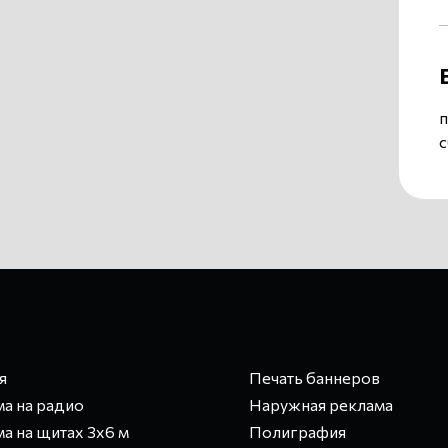
п
с
я
Печать баннеров
а на радио
Наружная реклама
а на щитах 3х6 м
Полиграфия