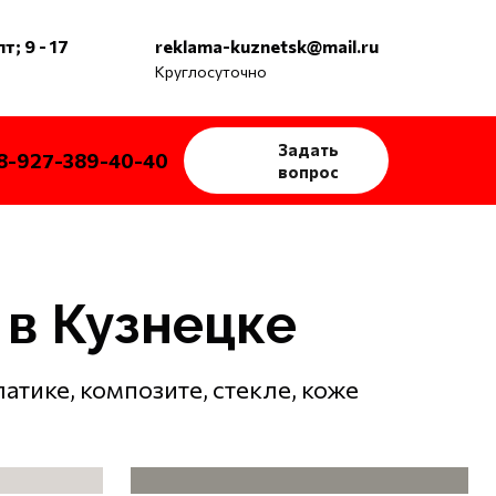
т; 9 - 17
reklama-kuznetsk@mail.ru
Круглосуточно
Задать
8-927-389-40-40
вопрос
 в Кузнецке
латике, композите, стекле, коже